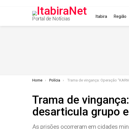
Itabira
Região
Portal de Notícias
You are here:
Home
Polícia
Trama de vingança: Operação “KARMA” desarticula grupo envolvido em hom
Trama de vingança
desarticula grupo 
As prisões ocorreram em cidades mine