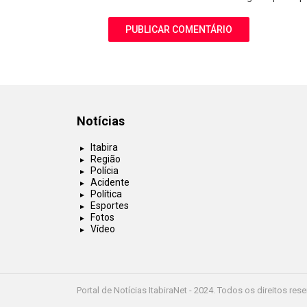
Notícias
Itabira
Região
Polícia
Acidente
Política
Esportes
Fotos
Vídeo
Portal de Notícias ItabiraNet - 2024. Todos os direitos res