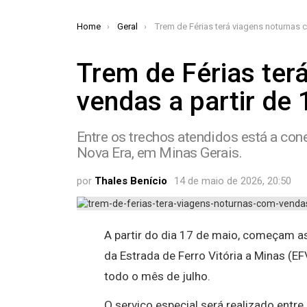
You are here:
Home
Geral
Trem de Férias terá viagens noturnas com vendas a partir de 17 de m
Trem de Férias ter
vendas a partir de
Entre os trechos atendidos está a cone
Nova Era, em Minas Gerais.
por
Thales Benício
14 de maio de 2026, 20:50
A partir do dia 17 de maio, começam a
da Estrada de Ferro Vitória a Minas (E
todo o mês de julho.
O serviço especial será realizado entr