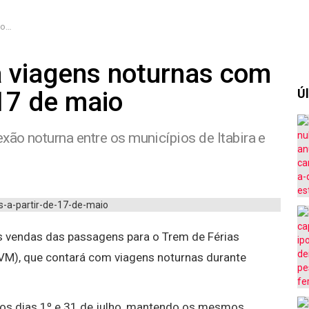
aio
á viagens noturnas com
 17 de maio
Úl
xão noturna entre os municípios de Itabira e
s vendas das passagens para o Trem de Férias
FVM), que contará com viagens noturnas durante
e os dias 1º e 31 de julho, mantendo os mesmos