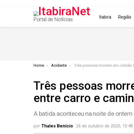
Itabira
Região
Portal de Notícias
You are here:
Home
Acidente
Três pessoas morrem em colisão frontal entre carro e
Três pessoas morre
entre carro e cami
A batida aconteceu na noite de ontem
por
Thales Benício
26 de outubro de 2020, 10:48