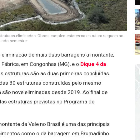
estruturas eliminadas. Obras complementares na estrutura seguem no
undo semestre
e eliminação de mais duas barragens a montante,
a Fábrica, em Congonhas (MG), e o
Dique 4 da
as estruturas são as duas primeiras concluídas
, das 30 estruturas construídas pelo mesmo
 são nove eliminadas desde 2019. Ao final de
as estruturas previstas no Programa de
ontante da Vale no Brasil é uma das principais
mpimentos como o da barragem em Brumadinho