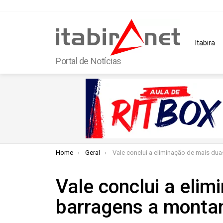
Itabira
Portal de Notícias
You are here:
Home
Geral
Vale conclui a eliminação de mais duas barragens a montan
Vale conclui a eli
barragens a monta