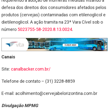
requerendo a adoção de inúmeras medidas visando à
defesa dos direitos dos consumidores afetados pelos
produtos (cervejas) contaminadas com etilenoglicol e
dietilenoglicol. A ação tramita na 23ª Vara Cível sob o
número
5023755-58-2020.8.13.0024
.
Canais
Site:
canalbacker.com.br/
Telefone de contato – (31) 3228-8859
E-mail: acolhimento@cervejabelorizontina.com.br
Divulgação MPMG