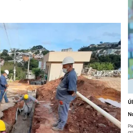
Úl
No
Pl
cr