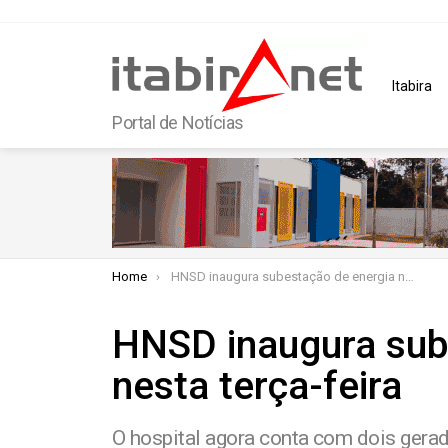
Itabira
Portal de Notícias
You are here:
Home
HNSD inaugura subestação de energia nesta terça-feira
HNSD inaugura sub
nesta terça-feira
O hospital agora conta com dois gera