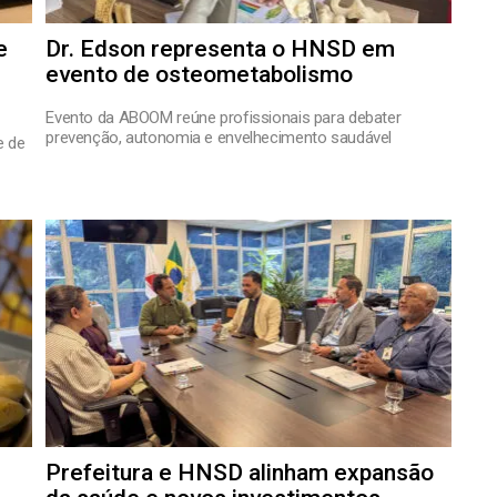
e
Dr. Edson representa o HNSD em
evento de osteometabolismo
Evento da ABOOM reúne profissionais para debater
prevenção, autonomia e envelhecimento saudável
e de
Prefeitura e HNSD alinham expansão