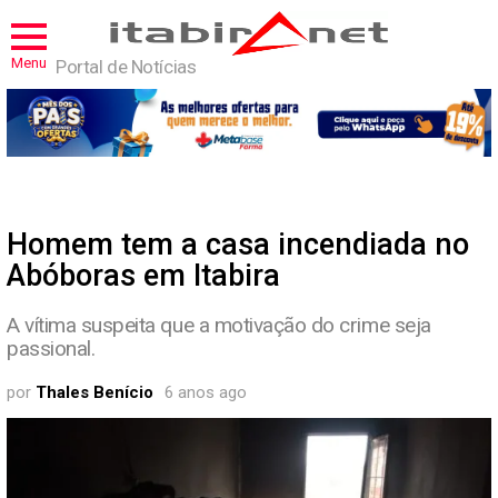
Menu
Portal de Notícias
Homem tem a casa incendiada no
Abóboras em Itabira
A vítima suspeita que a motivação do crime seja
passional.
por
Thales Benício
6 anos ago