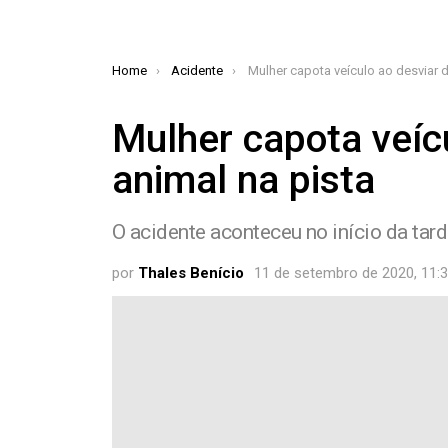
You are here:
Home
Acidente
Mulher capota veículo ao desviar de animal n
Mulher capota veíc
animal na pista
O acidente aconteceu no início da tar
por
Thales Benício
11 de setembro de 2020, 11: