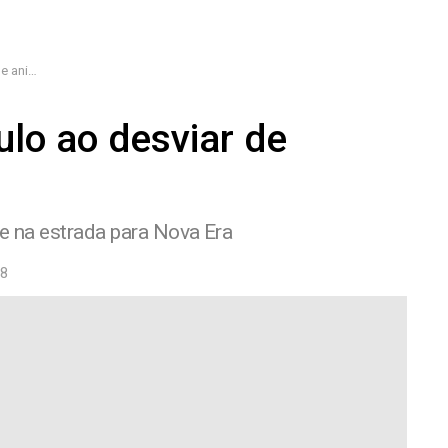
a pista
ulo ao desviar de
de na estrada para Nova Era
38